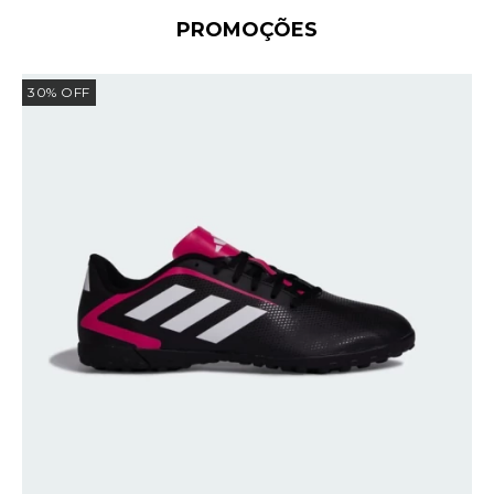
PROMOÇÕES
30
%
OFF