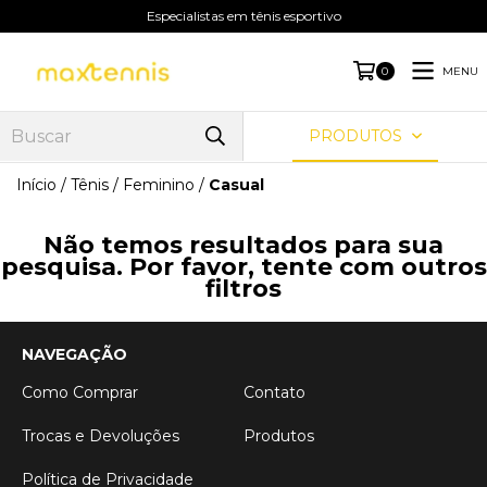
Especialistas em tênis esportivo
MENU
0
PRODUTOS
Início
/
Tênis
/
Feminino
/
Casual
Não temos resultados para sua
pesquisa. Por favor, tente com outros
filtros
NAVEGAÇÃO
Como Comprar
Contato
Trocas e Devoluções
Produtos
Política de Privacidade