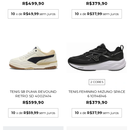
R$499,90
R$379,90
10
x de
R$49,99
sem juros
10
x de
R$37,99
sem juros
2 CORES
TENIS SB PUMA REVOUND
TENIS FEMININO MIZUNO SPACE
RETRO SD 40021414
6 101146146
R$599,90
R$379,90
10
x de
R$59,99
sem juros
10
x de
R$37,99
sem juros