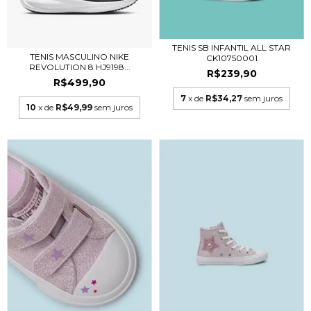
TENIS SB INFANTIL ALL STAR
TENIS MASCULINO NIKE
CK10750001
REVOLUTION 8 HJ9198...
R$239,90
R$499,90
7
x de
R$34,27
sem juros
10
x de
R$49,99
sem juros