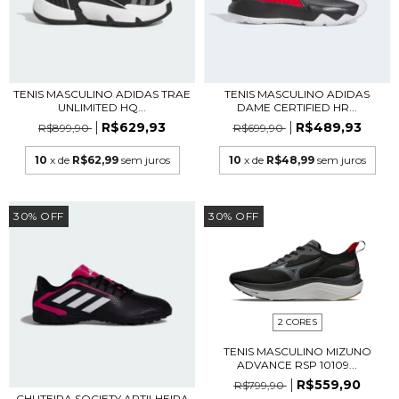
TENIS MASCULINO ADIDAS TRAE
TENIS MASCULINO ADIDAS
UNLIMITED HQ...
DAME CERTIFIED HR...
R$629,93
R$489,93
R$899,90
R$699,90
10
x de
R$62,99
sem juros
10
x de
R$48,99
sem juros
30
%
OFF
30
%
OFF
2 CORES
TENIS MASCULINO MIZUNO
ADVANCE RSP 10109...
R$559,90
R$799,90
CHUTEIRA SOCIETY ARTILHEIRA