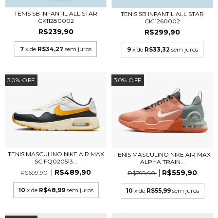
TENIS SB INFANTIL ALL STAR
TENIS SB INFANTIL ALL STAR
CK11280002
CK11260002
R$239,90
R$299,90
7
x de
R$34,27
sem juros
9
x de
R$33,32
sem juros
30
%
OFF
30
%
OFF
TENIS MASCULINO NIKE AIR MAX
TENIS MASCULINO NIKE AIR MAX
SC FQ020513...
ALPHA TRAIN...
R$489,90
R$559,90
R$699,90
R$799,90
10
x de
R$48,99
sem juros
10
x de
R$55,99
sem juros