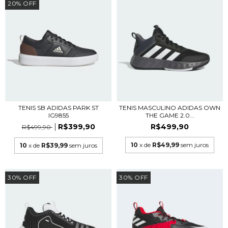
20
%
OFF
TENIS SB ADIDAS PARK ST
TENIS MASCULINO ADIDAS OWN
IG9855
THE GAME 2.0...
R$399,90
R$499,90
R$499,90
10
x de
R$49,99
sem juros
10
x de
R$39,99
sem juros
30
%
OFF
30
%
OFF