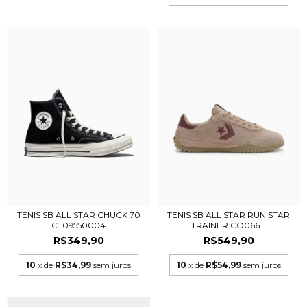
TENIS SB ALL STAR CHUCK 70
TENIS SB ALL STAR RUN STAR
CT09550004
TRAINER CO066...
R$349,90
R$549,90
10
x de
R$34,99
sem juros
10
x de
R$54,99
sem juros