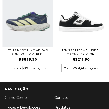
TENIS MASCULINO ADIDAS
TÊNIS SB MORMAII URBAN
ADIZERO DRIVE KH8...
JOACA 2033975 ORI...
R$899,90
R$219,90
10
x de
R$89,99
sem juros
7
x de
R$31,41
sem juros
NAVEGAÇÃO
Como Comprar
Contato
Trocas e Devoluções
Produtos