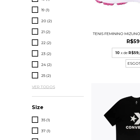
19 (1)
20 (2)
21 (2)
TENIS FEMININO MIZUNO 
R$59
22 (2)
10
x de
R$59,
23 (2)
ESGO
24 (2)
25 (2)
VER TODOS
Size
35 (1)
37 (1)