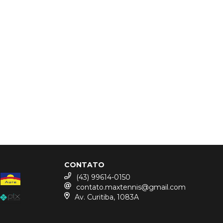
CONTATO
(43) 99614-0150
contato.maxtennis@gmail.com
Av. Curitiba, 1083A