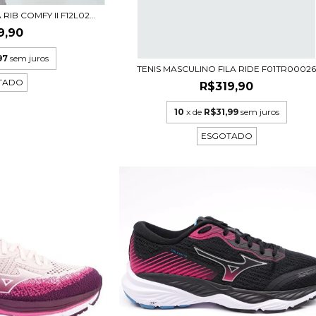
IB COMFY II F12L02...
9,90
97
sem juros
TENIS MASCULINO FILA RIDE F01TR0002
TADO
R$319,90
10
x de
R$31,99
sem juros
ESGOTADO