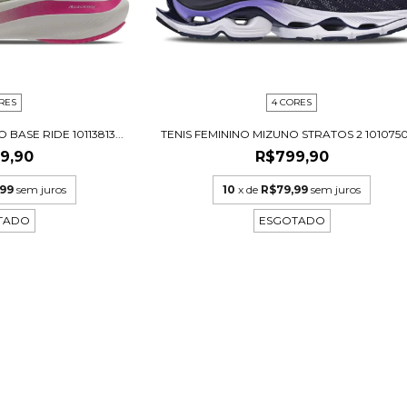
RES
4 CORES
BASE RIDE 10113813...
TENIS FEMININO MIZUNO STRATOS 2 10107507
9,90
R$799,90
99
sem juros
10
x de
R$79,99
sem juros
TADO
ESGOTADO