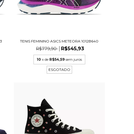
13
TENIS FEMININO ASICS METEORA 1012B640
R$545,93
R$779,90
10
x de
R$54,59
sem juros
ESGOTADO