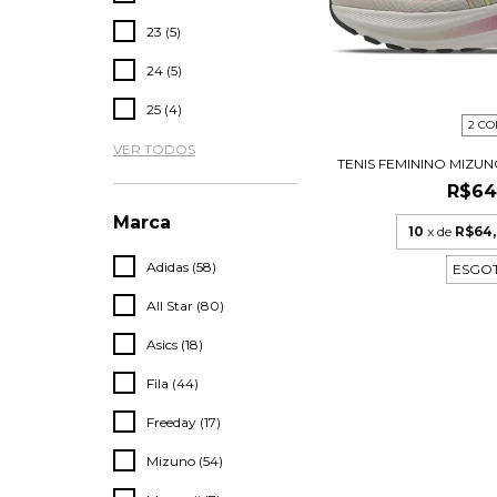
23 (5)
24 (5)
25 (4)
2 CO
VER TODOS
TENIS FEMININO MIZUNO 
R$64
Marca
10
x de
R$64,
Adidas (58)
ESGO
All Star (80)
Asics (18)
Fila (44)
Freeday (17)
Mizuno (54)