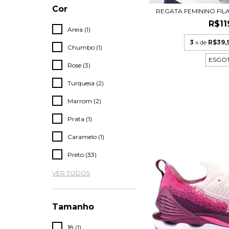
Cor
REGATA FEMININO FILA R
R$11
Areia (1)
3
x de
R$39,
Chumbo (1)
ESGO
Rose (3)
Turquesa (2)
Marrom (2)
Prata (1)
Caramelo (1)
Preto (33)
VER TODOS
Tamanho
18 (1)