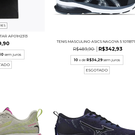
RES
TAR AP01H2313
TENIS MASCULINO ASICS NAGOYA 5 1011B7
9,90
R$342,93
R$489,90
30
sem juros
10
x de
R$34,29
sem juros
TADO
ESGOTADO