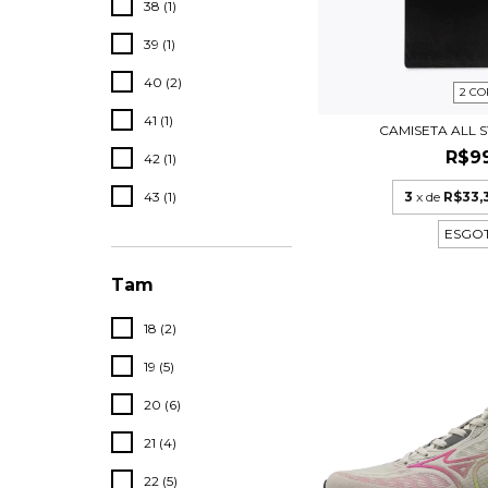
38 (1)
39 (1)
40 (2)
2 CO
41 (1)
CAMISETA ALL S
R$9
42 (1)
3
x de
R$33,
43 (1)
ESGO
Tam
18 (2)
19 (5)
20 (6)
21 (4)
22 (5)